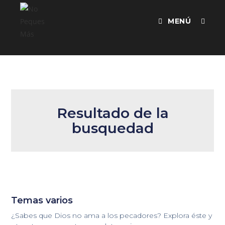
MENÚ
Resultado de la
busquedad
Temas varios
¿Sabes que Dios no ama a los pecadores? Explora éste y