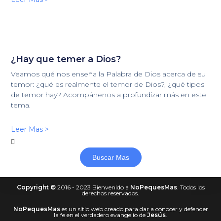
¿Hay que temer a Dios?
Veamos qué nos enseña la Palabra de Dios acerca de su
temor: ¿qué es realmente el temor de Dios?, ¿qué tipos
de temor hay? Acompáñenos a profundizar más en este
tema.
Leer Mas >
Buscar Mas
Copyright
©
2016 - 2023 Bienvenido a
NoPequesMas
. Todos los
derechos reservados.
NoPequesMas
es un sitio web creado para dar a conocer y defender
la fe en el verdadero evangelio de
Jesús
.