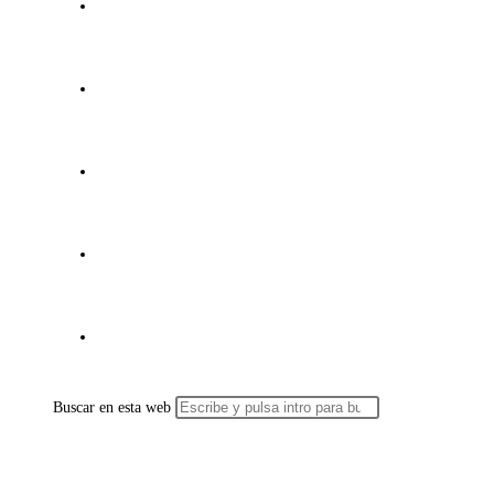
SERIES
ESCUELA BÍBLICA
RADIO
CONTÁCTO
ALTERNAR BÚSQUEDA DE LA WEB
Buscar en esta web
MENÚ
CERRAR